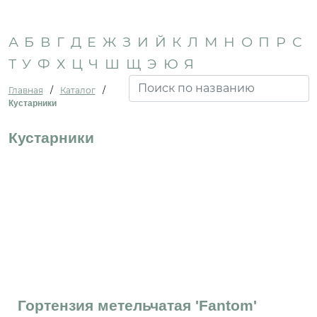
А
Б
В
Г
Д
Е
Ж
З
И
Й
К
Л
М
Н
О
П
Р
С
Т
У
Ф
Х
Ц
Ч
Ш
Щ
Э
Ю
Я
Главная
/
Каталог
/
Кустарники
Кустарники
Гортензия метельчатая 'Fantom'