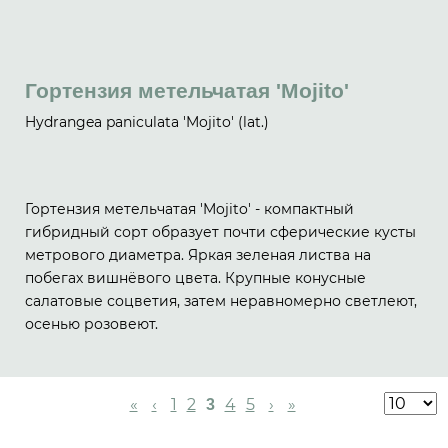
Гортензия метельчатая 'Mojito'
Hydrangea paniculata 'Mojito' (lat.)
Гортензия метельчатая 'Mojito' - компактный
гибридный сорт образует почти сферические кусты
метрового диаметра. Яркая зеленая листва на
побегах вишнёвого цвета. Крупные конусные
салатовые соцветия, затем неравномерно светлеют,
осенью розовеют.
«
‹
1
2
4
5
›
»
3