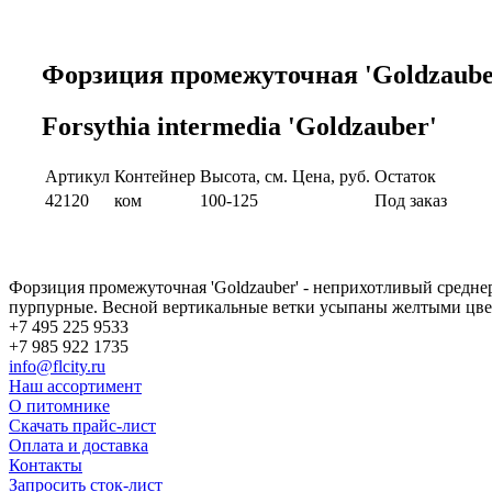
Форзиция промежуточная 'Goldzaube
Forsythia intermedia 'Goldzauber'
Артикул
Контейнер
Высота, см.
Цена, руб.
Остаток
42120
ком
100-125
Под заказ
Форзиция промежуточная 'Goldzauber' - неприхотливый средне
пурпурные. Весной вертикальные ветки усыпаны желтыми цве
+7 495 225 9533
+7 985 922 1735
info@flcity.ru
Наш ассортимент
О питомнике
Скачать прайс-лист
Оплата и доставка
Контакты
Запросить сток-лист