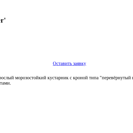
r'
Оставить заявку
рослый морозостойкий кустарник с кроной типа "перевёрнутый к
тами.