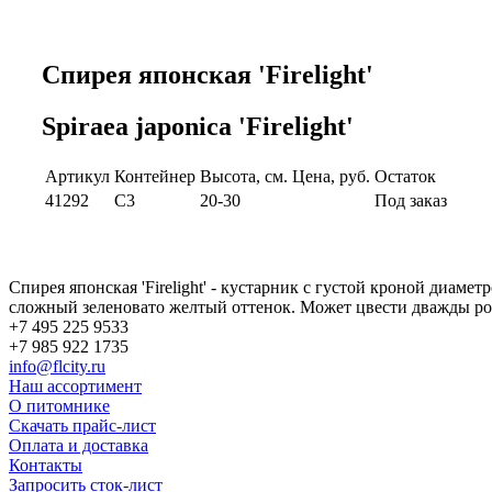
Спирея японская 'Firelight'
Spiraea japonica 'Firelight'
Артикул
Контейнер
Высота, см.
Цена, руб.
Остаток
41292
C3
20-30
Под заказ
Спирея японская 'Firelight' - кустарник с густой кроной диам
сложный зеленовато желтый оттенок. Может цвести дважды р
+7 495 225 9533
+7 985 922 1735
info@flcity.ru
Наш ассортимент
О питомнике
Скачать прайс-лист
Оплата и доставка
Контакты
Запросить сток-лист