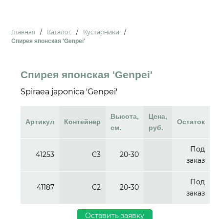
Главная
/
Каталог
/
Кустарники
/
Спирея японская 'Genpei'
Спирея японская 'Genpei'
Spiraea japonica 'Genpei'
Высота,
Цена,
Артикул
Контейнер
Остаток
см.
руб.
Под
41253
C3
20-30
заказ
Под
41187
C2
20-30
заказ
Оставить заявку