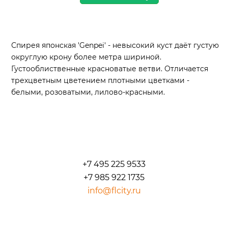
Спирея японская 'Genpei' - невысокий куст даёт густую
округлую крону более метра шириной.
Густооблиственные красноватые ветви. Отличается
трехцветным цветением плотными цветками -
белыми, розоватыми, лилово-красными.
+7 495 225 9533
+7 985 922 1735
info@flcity.ru