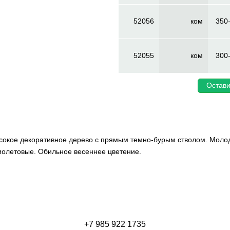
52056
ком
350
52055
ком
300
Остави
высокое декоративное дерево с прямым темно-бурым стволом. Моло
иолетовые. Обильное весеннее цветение.
+7 985 922 1735