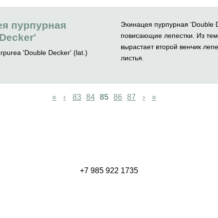
ея пурпурная
Эхинацея пурпурная 'Double D
 Decker'
повисающие лепестки. Из те
вырастает второй венчик лепе
purea 'Double Decker' (lat.)
листья.
«
‹
83
84
85
86
87
›
»
+7 985 922 1735