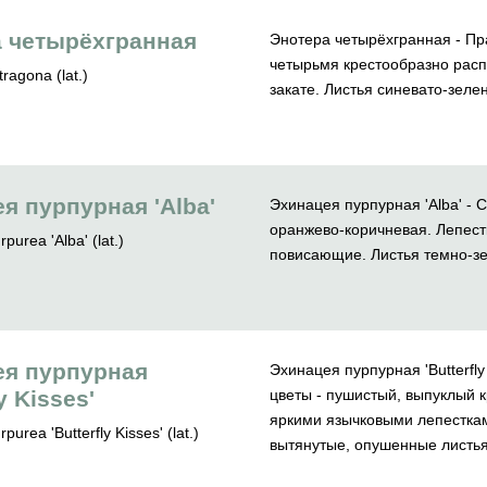
 четырёхгранная
Энотера четырёхгранная - Пр
четырьмя крестообразно рас
ragona (lat.)
закате. Листья синевато-зеле
я пурпурная 'Alba'
Эхинацея пурпурная 'Alba' - 
оранжево-коричневая. Лепестк
purea 'Alba' (lat.)
повисающие. Листья темно-зе
ея пурпурная
Эхинацея пурпурная 'Butterfl
ly Kisses'
цветы - пушистый, выпуклый 
яркими язычковыми лепесткам
purea 'Butterfly Kisses' (lat.)
вытянутые, опушенные листья