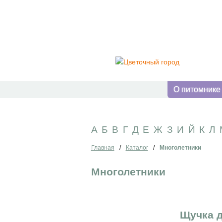
О питомнике
А
Б
В
Г
Д
Е
Ж
З
И
Й
К
Л
Главная
/
Каталог
/
Многолетники
Многолетники
Щучка 