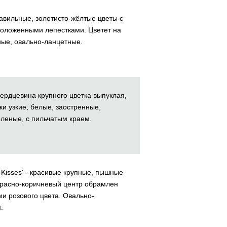
авильные, золотисто-жёлтые цветы с
положенными лепестками. Цветет на
ные, овально-ланцетные.
Сердцевина крупного цветка выпуклая,
и узкие, белые, заостренные,
леные, с пильчатым краем.
y Kisses' - красивые крупные, пышные
красно-коричневый центр обрамлен
и розового цвета. Овально-
.