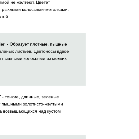
имой не желтеют. Цветет
, рыхлыми колосьями-метелками.
отой.
ier' - Образует плотные, пышные
зеленых листьев. Цветоносы вдвое
я пышными колосьями из мелких
' - тонкие, длинные, зеленые
ет пышными золотисто-желтыми
а возвышающихся над кустом