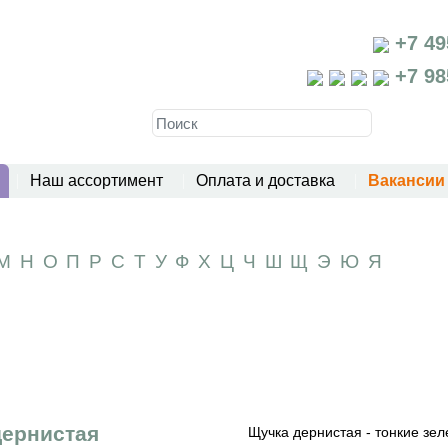
+7 49
+7 98
Наш ассортимент
Оплата и доставка
Вакансии
М
Н
О
П
Р
С
Т
У
Ф
Х
Ц
Ч
Ш
Щ
Э
Ю
Я
дернистая
Щучка дернистая - тонкие зел