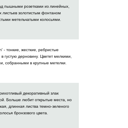
 над пышными розетками из линейных,
х листьев золотистым фонтаном
стыми метельчатыми колосьями.
n' - тонкие, жесткие, ребристые
в густую дерновину. Цветет мелкими,
и, собранными в крупные метелки.
прихотливый декоративный злак
ой. Больше любит открытые места, но
нкая, длинная листва темно-зеленого
олосья бронзового цвета.