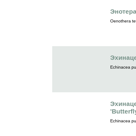
Энотера
Oenothera tet
Эхинаце
Echinacea pur
Эхинац
'Butterf
Echinacea pur