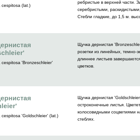
ребристые в верхней части. З
cespitosa (lat.)
серебристыми, раскидистыми
Стебли гладкие, до 1,5 м. выс
дернистая
Щучка дернистая 'Bronzeschle
chleier'
розетки из линейных, темно-
длиннее листьев завершаютс
cespitosa 'Bronzeschleier'
цветков.
дернистая
Щучка дернистая 'Goldschleier
leier'
остроконечные листья. Цвет
колосовидными соцветиями н
espitosa 'Goldschleier' (lat.)
стеблях.