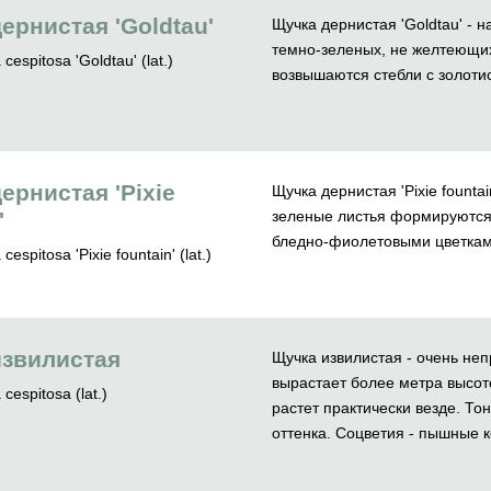
ернистая 'Goldtau'
Щучка дернистая 'Goldtau' -
темно-зеленых, не желтеющи
espitosa 'Goldtau' (lat.)
возвышаются стебли с золоти
ернистая 'Pixie
Щучка дернистая 'Pixie fountai
'
зеленые листья формируются 
бледно-фиолетовыми цветкам
espitosa 'Pixie fountain' (lat.)
извилистая
Щучка извилистая - очень не
вырастает более метра высот
cespitosa (lat.)
растет практически везде. То
оттенка. Соцветия - пышные к