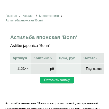
Главная
/
Каталог
/
Многолетники
/
Астильба японская 'Bonn'
Астильба японская 'Bonn'
Astilbe japonica 'Bonn'
Артикул
Контейнер
Цена, руб.
Остаток
112344
p9
Под заказ
Оставить заявку
Астильба японская 'Bonn' - неприхотливый декоративный
многолетник со сложными декоративными темнозелеными