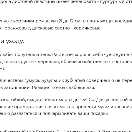
она листовой пластины имеет зеленовато - пурпурный отт
упные корзинки-ромашки (Ø до 12 см) в плотных щитковидны
- оранжевые, дисковые светло - коричневые.
и уходу:
e' любит полутень и тень. Растение, хорошо себя чувствует 
од тенью крупных деревьев, вблизи хозяйственных построек
ми.
ичеством гумуса. Бузульник зубчатый совершенно не перен
в затоплении. Реакция почвы слабокислая.
зостойкий, выдерживает мороз до - 34 Со. Для успешной 
бежание промерзания почвы можно провести мульчирование.
пенно разлагаться и подкармливать ваши посадки.