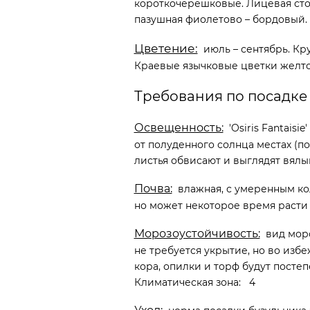
короткочерешковые. Лицевая стор
пазушная фиолетово – бордовый.
Цветение:
июль – сентябрь. Кр
Краевые язычковые цветки желто 
Требования по посадке 
Освещенность:
'Osiris Fantaisi
от полуденного солнца местах (п
листья обвисают и выглядят вялы
Почва:
влажная, с умеренным кол
но может некоторое время расти 
Морозоустойчивость:
вид моро
не требуется укрытие, но во из
кора, опилки и торф будут посте
Климатическая зона: 4