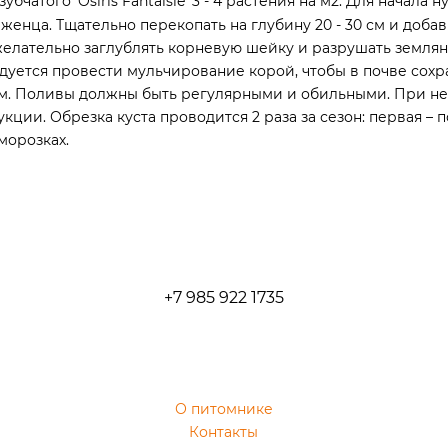
чатого 'Osiris Fantaisie' 3 - 4 растения на м2. Для начала 
женца. Тщательно перекопать на глубину 20 - 30 см и добав
желательно заглублять корневую шейку и разрушать землян
дуется провести мульчирование корой, чтобы в почве сохр
. Поливы должны быть регулярными и обильными. При н
ции. Обрезка куста проводится 2 раза за сезон: первая – 
морозках.
+7 985 922 1735
О питомнике
Контакты