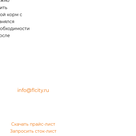
нужно
ить
ой корм с
анялся
еобходимости
после
info@flcity.ru
Скачать прайс-лист
Запросить сток-лист