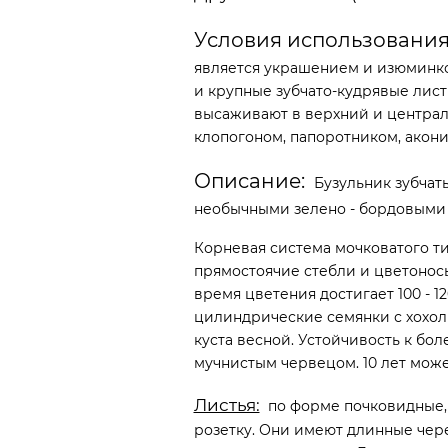
Условия использования
является украшением и изюминко
и крупные зубчато-кудрявые лист
высаживают в верхний и централ
клопогоном, папоротником, акон
Описание:
Бузульник зубчаты
необычными зелено - бордовыми 
Корневая система мочковатого т
прямостоячие стебли и цветонос
время цветения достигает 100 - 1
цилиндрические семянки с хохол
куста весной. Устойчивость к бо
мучнистым червецом. 10 лет може
Листья:
по форме почковидные, 
розетку. Они имеют длинные чере