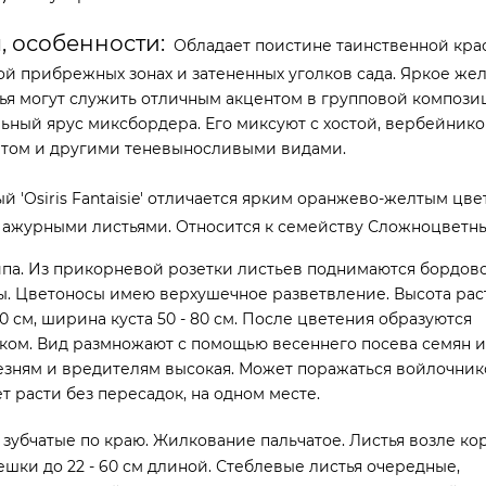
, особенности:
Обладает поистине таинственной крас
й прибрежных зонах и затененных уголков сада. Яркое же
ья могут служить отличным акцентом в групповой компози
ьный ярус миксбордера. Его миксуют с хостой, вербейнико
итом и другими теневыносливыми видами.
й 'Osiris Fantaisie' отличается ярким оранжево-желтым цв
ажурными листьями. Относится к семейству Сложноцветны
ипа. Из прикорневой розетки листьев поднимаются бордов
ы. Цветоносы имею верхушечное разветвление. Высота рас
20 см, ширина куста 50 - 80 см. После цветения образуются
ком. Вид размножают с помощью весеннего посева семян 
лезням и вредителям высокая. Может поражаться войлочник
т расти без пересадок, на одном месте.
зубчатые по краю. Жилкование пальчатое. Листья возле ко
шки до 22 - 60 см длиной. Стеблевые листья очередные,