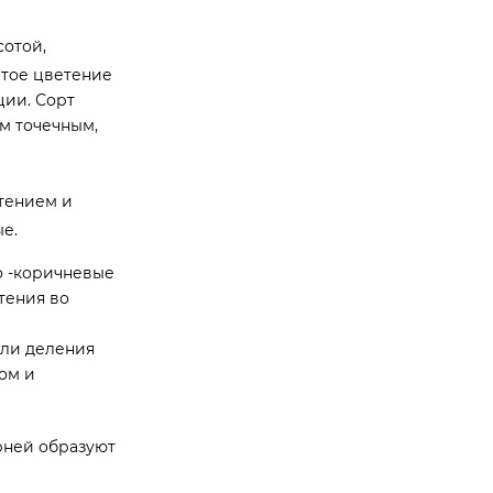
отой,
лтое цветение
ции. Сорт
м точечным,
етением и
е.
о -коричневые
тения во
или деления
ом и
рней образуют