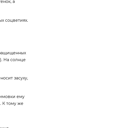
енок, а
х соцветиях.
в защищенных
). На солнце
осит засуху,
зимовки ему
 К тому же