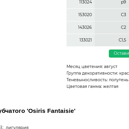
113024
p9
153020
C3
143026
C2
133021
C1,5
Остави
Месяц цветения: август
Группа декоративности: кр
Теневыносливость: полутень
Цветовая гамма: желтая
чатого 'Osiris Fantaisie'
):
лигулярия