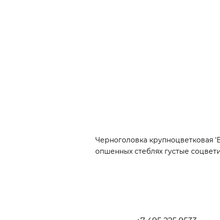
Черноголовка крупноцветковая 'Be
опшенных стеблях густые соцвети