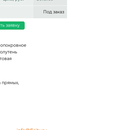
Под заказ
ть заявку
вопокровное
полутень
товая
а прямых,