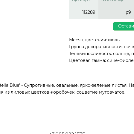
112289
p9
Остави
Месяц цветения: июль
Группа декоративности: поч
Теневыносливость: солнце, 
Цветовая гамма: сине-фиоле
lla Blue' - Супротивные, овальные, ярко-зеленые листья. Н
я из лиловых цветков-коробочек, соцветие мутовчатое.