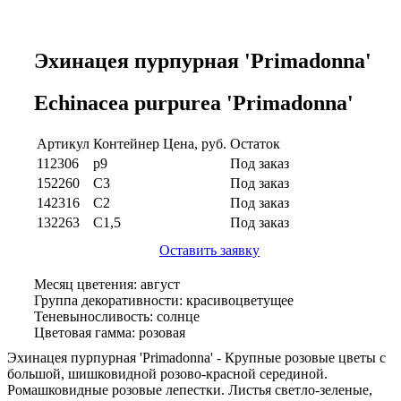
Эхинацея пурпурная 'Primadonna'
Echinacea purpurea 'Primadonna'
Артикул
Контейнер
Цена, руб.
Остаток
112306
p9
Под заказ
152260
C3
Под заказ
142316
C2
Под заказ
132263
C1,5
Под заказ
Оставить заявку
Месяц цветения: август
Группа декоративности: красивоцветущее
Теневыносливость: солнце
Цветовая гамма: розовая
Эхинацея пурпурная 'Primadonna' - Крупные розовые цветы с
большой, шишковидной розово-красной серединой.
Ромашковидные розовые лепестки. Листья светло-зеленые,