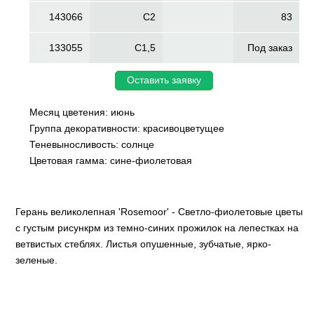
143066
C2
83
133055
C1,5
Под заказ
Оставить заявку
Месяц цветения: июнь
Группа декоративности: красивоцветущее
Теневыносливость: солнце
Цветовая гамма: сине-фиолетовая
Герань великолепная 'Rosemoor' - Светло-фиолетовые цветы
с густым рисункрм из темно-синих прожилок на лепестках на
ветвистых стеблях. Листья опушенные, зубчатые, ярко-
зеленые.