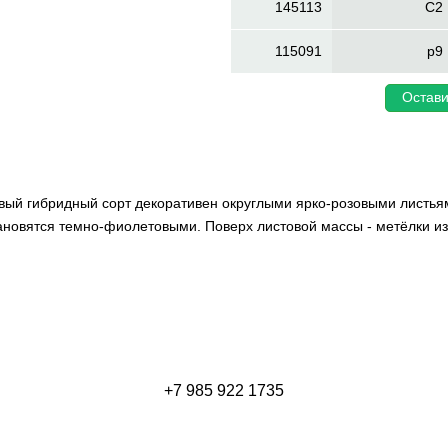
145113
C2
115091
p9
Остави
ливый гибридный сорт декоративен округлыми ярко-розовыми листья
ановятся темно-фиолетовыми. Поверх листовой массы - метёлки и
+7 985 922 1735