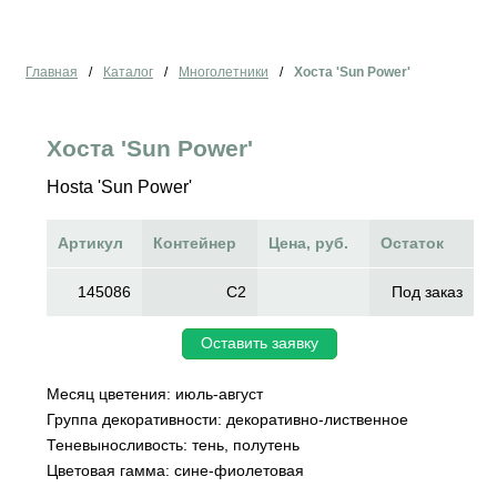
Главная
/
Каталог
/
Многолетники
/
Хоста 'Sun Power'
Хоста 'Sun Power'
Hosta 'Sun Power'
Артикул
Контейнер
Цена, руб.
Остаток
145086
C2
Под заказ
Оставить заявку
Месяц цветения: июль-август
Группа декоративности: декоративно-лиственное
Теневыносливость: тень, полутень
Цветовая гамма: сине-фиолетовая