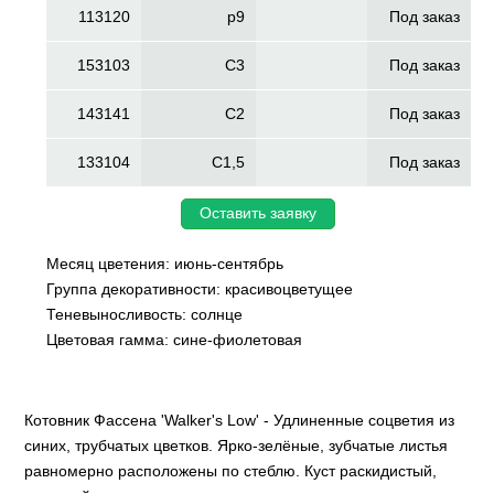
113120
p9
Под заказ
153103
C3
Под заказ
143141
C2
Под заказ
133104
C1,5
Под заказ
Оставить заявку
Месяц цветения: июнь-сентябрь
Группа декоративности: красивоцветущее
Теневыносливость: солнце
Цветовая гамма: сине-фиолетовая
Котовник Фассена 'Walker's Low' - Удлиненные соцветия из
синих, трубчатых цветков. Ярко-зелёные, зубчатые листья
равномерно расположены по стеблю. Куст раскидистый,