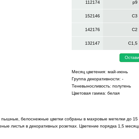
112174
p9
152146
C3
142176
C2
132147
C1,5
Остави
Месяц цветения: май-июнь
Группа декоративности: -
Теневыносливость: полутень
Цветовая гамма: белая
 - пышные, белоснежные цветки собраны в махровые метелки до 15 
ные листья в декоративных розетках. Цветение порядка 1,5 месяц