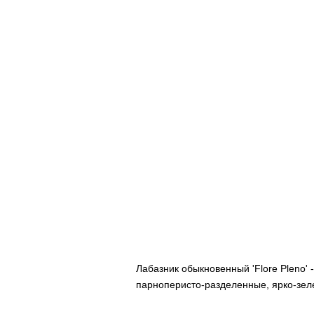
Лабазник обыкновенный 'Flore Pleno'
парноперисто-разделенные, ярко-зеле