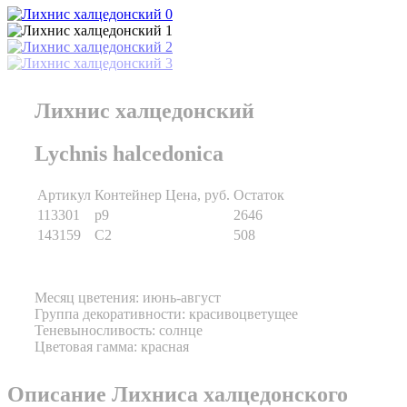
Лихнис халцедонский
Lychnis halcedonica
Артикул
Контейнер
Цена, руб.
Остаток
113301
p9
2646
143159
C2
508
Месяц цветения: июнь-август
Группа декоративности: красивоцветущее
Теневыносливость: солнце
Цветовая гамма: красная
Описание Лихниса халцедонского