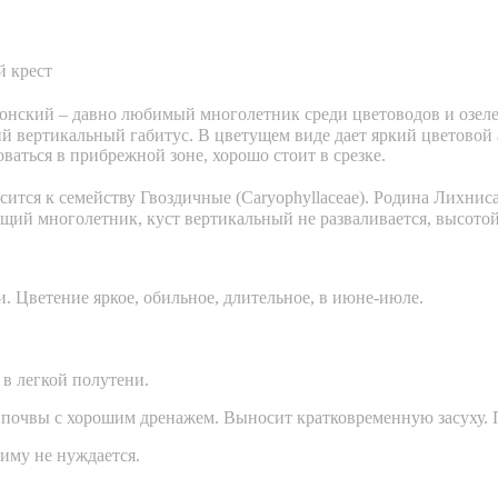
й крест
нский – давно любимый многолетник среди цветоводов и озеле
ий вертикальный габитус. В цветущем виде дает яркий цветовой
ваться в прибрежной зоне, хорошо стоит в срезке.
сится к семейству Гвоздичные (Caryophyllaceae). Родина Лихнис
щий многолетник, куст вертикальный не разваливается, высотой 
. Цветение яркое, обильное, длительное, в июне-июле.
в легкой полутени.
очвы с хорошим дренажем. Выносит кратковременную засуху. 
иму не нуждается.