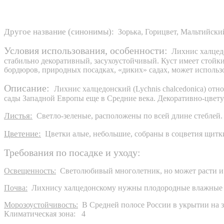
Другое название (синонимы):
Зорька, Горицвет, Мальтийски
Условия использования, особенности:
Лихнис халцедо
стабильно декоративный, засухоустойчивый. Куст имеет стойк
бордюров, природных посадках, «диких» садах, может использо
Описание:
Лихнис халцедонский (Lychnis chalcedonica) отно
сады Западной Европы еще в Средние века. Декоративно-цвету
Листья:
Светло-зеленые, расположены по всей длине стеблей.
Цветение:
Цветки алые, небольшие, собраны в соцветия щитки
Требования по посадке и уходу:
Освещенность:
Светолюбивый многолетник, но может расти и 
Почва:
Лихнису халцедонскому нужны плодородные влажные п
Морозоустойчивость:
В Средней полосе России в укрытии на з
Климатическая зона: 4