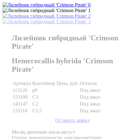
Лилейник гибридный 'Crimson
Pirate'
Hemerocallis hybrida 'Crimson
Pirate'
Артикул
Контейнер
Цена, руб.
Остаток
113126
p9
Под заказ
153109
C3
Под заказ
143147
C2
Под заказ
133110
C1,5
Под заказ
Оставить заявку
Месяц цветения: июль-август
Группа декоративности: красивоцветущее