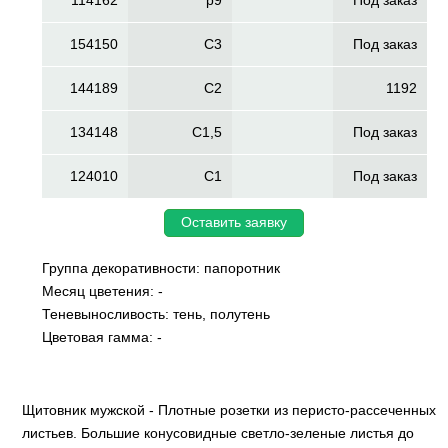
114162
p9
Под заказ
154150
C3
Под заказ
144189
C2
1192
134148
C1,5
Под заказ
124010
C1
Под заказ
Оставить заявку
Группа декоративности: папоротник
Месяц цветения: -
Теневыносливость: тень, полутень
Цветовая гамма: -
Щитовник мужской - Плотные розетки из перисто-рассеченных
листьев. Большие конусовидные светло-зеленые листья до