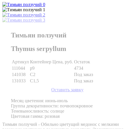
Тимьян ползучий
Thymus serpyllum
Артикул
Контейнер
Цена, руб.
Остаток
111044
p9
4734
141038
C2
Под заказ
131033
C1,5
Под заказ
Оставить заявку
Месяц цветения: июнь-июль
Группа декоративности: почвопокровное
Теневыносливость: солнце
Цветовая гамма: розовая
Тимьян ползучий - Обильно цветущий медонос с мелкими