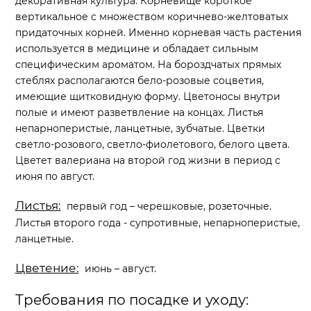
декоративная культура. Корневище короткое
вертикальное с множеством коричнево-желтоватых
придаточных корней. Именно корневая часть растения
используется в медицине и обладает сильным
специфическим ароматом. На бороздчатых прямых
стеблях располагаются бело-розовые соцветия,
имеющие щитковидную форму. Цветоносы внутри
полые и имеют разветвление на концах. Листья
непарноперистые, ланцетные, зубчатые. Цветки
светло-розового, светло-фиолетового, белого цвета.
Цветет валериана на второй год жизни в период с
июня по август.
Листья:
первый год – черешковые, розеточные.
Листья второго года - супротивные, непарноперистые,
ланцетные.
Цветение:
июнь – август.
Требования по посадке и уходу: