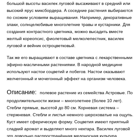
большой высоты василек луговой высаживают в средний или
высокий ярус миксбордера. А соседние растения выбираются
по схожим условиям выращивания. Например, декоративные
злаки, солнцелюбивые многолетние травы и кустарники. Для
создания контрастного цветника, можно высадить вместе
желтый кореопсис, фиолетовый мелколепестник, василек
луговой и вейник остроцветковый.
Так же его выращивают в составе цветника с лекарственными
эфирно-масличными растениями. В народной медицине
используют настои соцветий и побегов. Настои оказывают
желчегонный и мочегонный эффект на организм человека.
Описание:
полевое растение из семейства Астровые. По
продолжительности жизни – многолетнее (более 10 лет).
Стебли прямые, высотой до 80 см. Корневая система –
стержневая. Стебли и листья немного шероховатые на ощупь.
Куст имеет сферическую форму. Соцветия имеют приятный
сладкий аромат и выделяют много нектара. Василек луговой
это довольно распространённая медоносная культура,