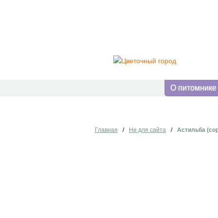
О питомнике
Главная
/
Не для сайта
/
Астильба (сор